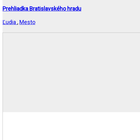
Prehliadka Bratislavského hradu
Ľudia
,
Mesto